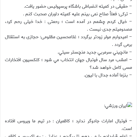
– حقيقى در كميته انضباطى باشگاه پرسپوليس حضور يافت.
– تركى: فعلاً صلاح نمى بينم عليه كميته داوران صحبت كنم .
– خيال كردم چشمم در آمده است ؛ رحمتى : خدا خيلى رحم كرد،
مصدوميتم جدى نيست .
– اميدوارم مولر زودتر برگردد ؛ غلامحسين مظلومى: حجازى به استقلال
برمى گردد .
– مانچيني سرمربي جديد منچستر سيتي.
– امشب مرد سال فوتبال جهان انتخاب مي شود ؛ كلكسيون افتخارات
مسى كامل خواهد شد؟
– بنزما آماده جدال با ليون.
ايران ورزشي:
– فوتبال امارات جادوگر ندارد ؛ كاظميان : در تيم ما ويروس افتاده
است.
– تمام قراردادم را مي دهم تا برگردم ؛ عنايتي : به اكبرپور و كاظمي