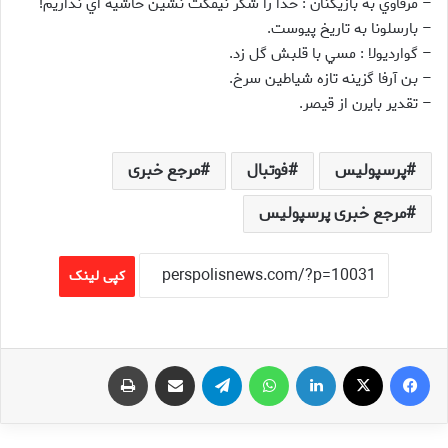
– مرفاوي به بازيکنان : خدا را شکر نيمکت نشين حاشيه اي نداريم!
– بارسلونا به تاريخ پيوست.
– گوارديولا : مسي با قلبش گل زد.
– بن آرفا گزينه تازه شياطين سرخ.
– تقدير بايرن از قيصر.
پرسپولیس
فوتبال
مرجع خبری
مرجع خبری پرسپولیس
کپی لینک
فیس بوک
X
لینکدین
واتس آپ
تلگرام
اشتراک گذاری از طریق ایمیل
چاپ