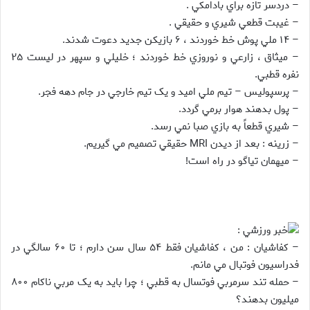
– دردسر تازه براي بادامکي .
– غيبت قطعي شيري و حقيقي .
– ۱۴ ملي پوش خط خوردند ، ۶ بازيکن جديد دعوت شدند.
– ميثاق ، زارعي و نوروزي خط خوردند ؛ خليلي و سپهر در ليست ۲۵
نفره قطبي.
– پرسپوليس – تيم ملي اميد و يک تيم خارجي در جام دهه فجر.
– پول بدهند هوار برمي گردد.
– شيري قطعاً به بازي صبا نمي رسد.
– زرينه : بعد از ديدن MRI حقيقي تصميم مي گيريم.
– ميهمان تياگو در راه است!
خبر ورزشي :
– کفاشيان : من ، کفاشيان فقط ۵۴ سال سن دارم ؛ تا ۶۰ سالگي در
فدراسيون فوتبال مي مانم.
– حمله تند سرمربي فوتسال به قطبي ؛ چرا بايد به يک مربي ناکام ۸۰۰
ميليون بدهند؟