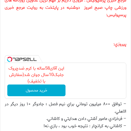
مرجع خبری
پرسپولیس : مروری داریم بر مهم ترین عناوین روزنامه های
ورزشی چاپ صبح امروز دوشنبه در پایتخت به روایت مرجع خبری
پرسپولیس:
پيروزي:
این آقای58ساله با کرم ضدچروک
جلبک10سال جوان شد(سفارش
با تخفیف)
خرید محصول
– توافق ۸۰۰ ميليون توماني براي نيم فصل ؛ جادوگر ۱۰ روز ديگر در
الاهلي.
– فرخزادي مامور آشتي دادن هدايتي و کاشاني.
– کاشاني به کرانچار : نتيجه خوب بود ، بازي نه!