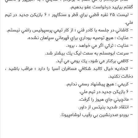
گفتم بياييد درخواست عفو بدهيم.
– ليست ۲۵ نفره قطبي براي قطر و سنگاپور ؛ ۶ بازيكن جديد در تيم
ملي.
– كاشاني در جلسه با كادر فني ؛ از كار تيمي پرسپوليس راضي نيستم.
– عنايت :‌ هيچ توصيه بوداري براي قهرماني سپاهان نشده.
– عنايت : تركي اگر مي خواهد ، برود.
– سرعت ابومسلم به سمت ليگ يك بيشتر شد.
– كاظمي بركنار مي شود، يك بومي مي آيد.
– اتحاديه خيال كالبد شكافي مسافران آسيا را دارد ؛ مراقب باشيد ،
دخالت نكنيد.
– كريمي : هيچ پيشنهاد رسمي ندارم.
– ۶ بازيكن جديد در تيم ملي.
– مانچيني جاي هيوز را گرفت.
– انتقاد شديد بنيتس از داور.
– بوردو صدرنشين بي رقيب لوشامپيونا.