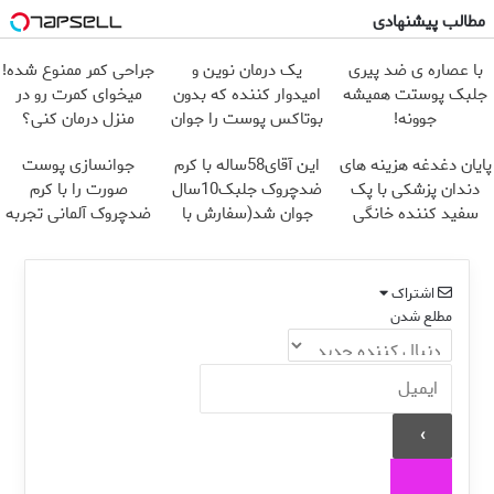
مطالب پیشنهادی
با عصاره ی ضد پیری
یک درمان نوین و
جراحی کمر ممنوع شده!
جلبک پوستت همیشه
امیدوار کننده که بدون
میخوای کمرت رو در
جوونه!
بوتاکس پوست را جوان
منزل درمان کنی؟
می کند
((پرسش‌نامه))
پایان دغدغه هزینه های
این آقای58ساله با کرم
جوانسازی پوست
دندان پزشکی با پک
ضدچروک جلبک10سال
صورت را با کرم
سفید کننده خانگی
جوان شد(سفارش با
ضدچروک آلمانی تجربه
تخفیف)
کنید!
اشتراک
مطلع شدن