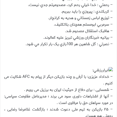
– رحمتي : خدا خيلي رحم کرد، مصدوميتم جدي نيست.
– کربکندي : پيروزي را بايد ببريم.
– توزيع لباس زمستاني و هديه به کرانچار.
– سرمربي ابومسلم همچنان بلاتکليف.
– هافبک استقلال مصدوم شد.
– بيانيه خبرنگاران ورزشي تبريز عليه کمالوند.
– نصرتي : گل شاهين هر 100بازي يک بار تکرار مي شود.
ابراررزشي:
– خداداد عزيزى: با آرفى و چند بازيكن ديگر از پيام به AFC شكايت مى
كنيم .
– شمسايى : براى دفاع از حيثيت ايران به برزيل مى رويم .
– آنها از اشتباهات داورى سود مى برند ؛ مديرعامل مقاومت سپاسى:
در مورد سپاهان حق با مرفاوى است .
– ۲۵ بازيكن به تيم ملى دعوت شدند ؛ بازگشت غلامرضا رضايى ،
رحمتى هم هست.