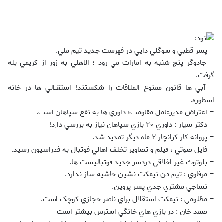
نود:
– پسر قطبي و سوگلي دايي در فهرست جديد تيم ملي.
– جادوگر پنج شنبه به امارات مي رود ؛ الاهلي به زور از کريمي بله
گرفت.
– آبي ها قانون ممنوع الملاقات را شکستند! استقلالي ها در خانه
اسطوره.
– اعتراض مديرعامل مقاومت؛ داوري ها به نفع سپاهان است.
– دکتر سيار : داوري ۲۰ بازي سپاهان نياز به بررسي دارد!
– پروانه کار کرانچار ۲ ماه ديگر تمديد شد.
– فايل صوتي ، فيلم و تصاوير تخلف اهالي فوتبال به فدراسيون رسيد.
– بلوتوث غير اخلاقي دردسر جديد فوتباليست ها.
– مرفاوي : تيم من نيمکت نشين حاشيه ساز ندارد.
– نساجي مشتري جدي پسر پروين.
– مظلومي : نيمکت استقلال براي ناصر حجازي کوچک است.
– صمد خان : در بازي هاي خانگي استرس بيشتر است.