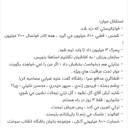
استقلال جوان:
– فوتباليستي که دزد شد.
– شمس : قطبي ۸۰۰ ميليون مي گيرد ، همه کادر فوتسال ۲۰۰ ميليون
!
– پسرک ۳ ميليون داد تا وارد تيم شود.
– سازمان ورزش : به کفاشيان نگفتيم استعفا بنويس.
– عنايتي هم درخواست بخشش داد ؛ اگر من را نمي خواهند بگويند.
– مولر تحت مراقبت هاي ويژه .
– افشاگري مدافع صبا : باشگاه گفت عليه ضيايي مصاحبه کن!
– چشم بسته ؛ فريدون زندي ، سپهر حيدري ، محسن خليلي ؛ چرا؟
– شايد آرش آقاي گل نشود ؛ گل نزني نيمکت نشين مي شوي.
– جانواريو : فقط ۳ روز در راه هستم.
– ترکي تمرين مي کند ، پس مريض نيست.
– کمالوند : ماسک مي زنم تا بازيکنانم بترسند.
– خسارت ۸۰۰ ميليوني آتش ، مجموعه بانوان باشگاه انقلاب سوخت.