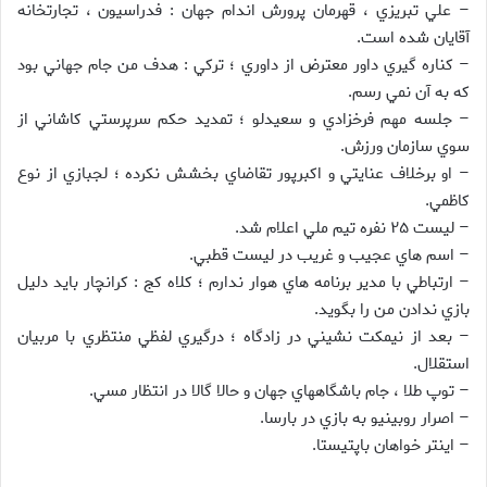
– علي تبريزي ، قهرمان پرورش اندام جهان : فدراسيون ، تجارتخانه
آقايان شده است.
– کناره گيري داور معترض از داوري ؛ ترکي : هدف من جام جهاني بود
که به آن نمي رسم.
– جلسه مهم فرخزادي و سعيدلو ؛ تمديد حکم سرپرستي کاشاني از
سوي سازمان ورزش.
– او برخلاف عنايتي و اکبرپور تقاضاي بخشش نکرده ؛ لجبازي از نوع
کاظمي.
– ليست ۲۵ نفره تيم ملي اعلام شد.
– اسم هاي عجيب و غريب در ليست قطبي.
– ارتباطي با مدير برنامه هاي هوار ندارم ؛ کلاه کج : کرانچار بايد دليل
بازي ندادن من را بگويد.
– بعد از نيمکت نشيني در زادگاه ؛ درگيري لفظي منتظري با مربيان
استقلال.
– توپ طلا ، جام باشگاههاي جهان و حالا گالا در انتظار مسي.
– اصرار روبينيو به بازي در بارسا.
– اينتر خواهان باپتيستا.