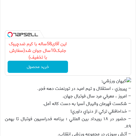
این آقای58ساله با کرم ضدچروک
جلبک10سال جوان شد(سفارش
با تخفیف)
خرید محصول
کيهان ورزشي:
– پيروزي ، استقلال و تيم اميد در تورنمنت دهه فجر.
– امروز ، معرفي مرد سال فوتبال جهان.
– شکست قهرمان واليبال آسيا به دست کاله آمل.
– خداحافظي ترکي از دنياي داوري!
– حضور در ۱۸ رويداد بين المللي ؛ برنامه فدراسيون فوتبال تا بهمن
۸۹.
– آتش سوزي در مجموعه ورزشي انقلاب.