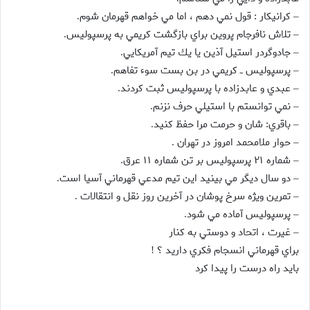
كرانيكار : قول نمي دهم ،‌ اما مي خواهم قهرمان شوم
.
–
تلاش نافرجام پروين براي بازگشت كريمي به پرسپوليس
.
–
جادوگردر استيل آذين يا يك تيم آمريكايي
.
–
پرسپوليس ــ كريمي در بن بست سوء تفاهم
.
–
عبدي و عابدزاده با پرسپوليس ثبت كردند
.
–
نمي توانستم با استيلي حرف نزنم
.
–
باقري: شان و حرمت مرا حفظ كنيد
.
–
حوار ملامحمد امروز در تهران
.
–
شماره ۲۱ پرسپوليس بر تن شماره ۱۱ عرق
.
–
دو سال ديگر مي بينيد اين تيم مدعي قهرماني آسيا است
.
–
تمرين ويژه سرخ پوشان در آخرين روز نقل و انتقالات
.
–
پرسپوليس آماده مي شود
.
–
غيرت ، اتحاد و دوستي به كنار
–
براي قهرماني انسجام فكري داريد ؟
!
بايد راه درست را پيدا كرد