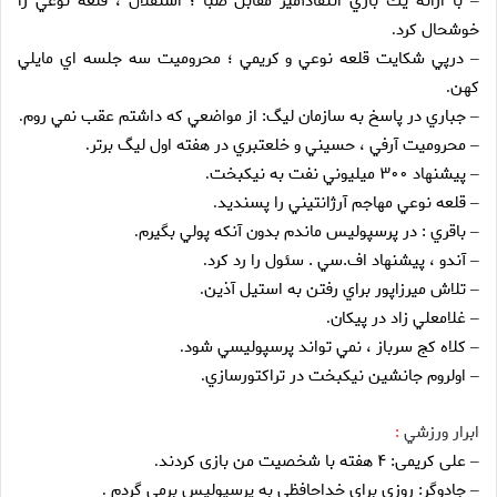
با ارائه يك بازي انتقادآميز مقابل صبا ؛‌ استقلال ، قلعه نوعي را
–
خوشحال كرد
.
درپي شكايت قلعه نوعي و كريمي ؛ محروميت سه جلسه اي مايلي
–
كهن
.
جباري در پاسخ به سازمان ليگ: از مواضعي كه داشتم عقب نمي روم
.
–
محروميت آرفي ، حسيني و خلعتبري در هفته اول ليگ برتر
.
–
پيشنهاد ۳۰۰ ميليوني نفت به نيكبخت
.
–
قلعه نوعي مهاجم آرژانتيني را پسنديد
.
–
باقري : در پرسپوليس ماندم بدون آنكه پولي بگيرم
.
–
آندو ، پيشنهاد اف.سي . سئول را رد كرد
.
–
تلاش ميرزاپور براي رفتن به استيل آذين
.
–
غلامعلي زاد در پيكان
.
–
كلاه كج سرباز ، نمي تواند پرسپوليسي شود
.
–
اولروم جانشين نيكبخت در تراكتورسازي
.
–
ابرار ورزشي
:
على كريمى: ۴ هفته با شخصيت من بازى كردند
.
–
جادوگر: روزى براى خداحافظى به پرسپوليس برمى گردم
.
–