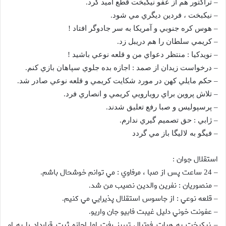
– تراكتور هم از عفو نيكبخت قطع اميد كرد.
– نيكبخت ، فردين ديگري مي شود.
– هوس كره جنوبي و آمريكا به سر جادوگر افتاد !
– كريمي سلطان را هم دريبل زد.
– نويدكيا : منتظر دعواي من و قلعه نوعي باشيد !
– درخواست زيدان از صمد : اجازه بده جلوي سپاهان بازي كنم.
– حكم مايلي كهن در مورد شكايت كريمي و قلعه نوعي صادر شد.
– تلاش پروين براي رويارويي كريمي و انصاري فرد.
– پرسپوليس و صبا رفع تعليق شدند.
– ژابي : حق تصميم گيري ندارم.
– فيگو به لاليگا باز مي گردد
استقلال جوان
:
ساعت پس از صبا ، مرفاوي : مي توانم خوشحال باشم
.
– 24
منصوريان : نفرين والدين نصيب من شد
.
–
قلعه نوعي : از جاسوس استقلال پذيرايي مي كنيم
.
–
عفونت خوني دليل غيبت فابيو جان واريو
.
–
نيكبخت به هيات فوتبال تبريز رفت اما اجازه ثبت قرارداد را به او
–