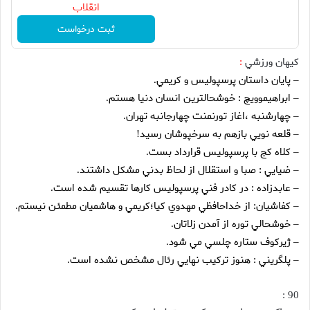
انقلاب
ثبت درخواست
کيهان ورزشي
:
پايان داستان پرسپوليس و كريمي
.
–
ابراهيموويچ : خوشحالترين انسان دنيا هستم
.
–
چهارشنبه ،اغاز تورنمنت چهارجانبه تهران
.
–
قلعه نويي بازهم به سرخپوشان رسيد
!
–
كلاه كج با پرسپوليس قرارداد بست
.
–
ضيايي : صبا و استقلال از لحاظ بدني مشكل داشتند
.
–
عابدزاده : در كادر فني پرسپوليس كارها تقسيم شده است
.
–
كفاشيان: از خداحافظي مهدوي كيا؛كريمي و هاشميان مطمئن نيستم
.
–
خوشحالي توره از آمدن زلاتان
.
–
ژيركوف ستاره چلسي مي شود
.
–
پلگريني : هنوز تركيب نهايي رئال مشخص نشده است
.
–
90 :