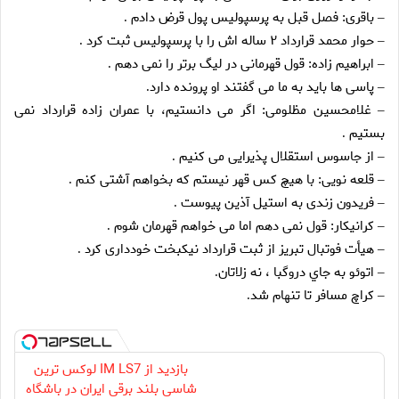
باقرى: فصل قبل به پرسپوليس پول قرض دادم
.
–
حوار محمد قرارداد ۲ ساله اش را با پرسپوليس ثبت كرد
.
–
ابراهيم زاده: قول قهرمانى در ليگ برتر را نمى دهم
.
–
پاسى ها بايد به ما مى گفتند او پرونده دارد
.
–
غلامحسين مظلومى: اگر مى دانستيم، با عمران زاده قرارداد نمى
–
بستيم
.
از جاسوس استقلال پذيرايى مى كنيم
.
–
قلعه نويى: با هيچ كس قهر نيستم كه بخواهم آشتى كنم
.
–
فريدون زندى به استيل آذين پيوست
.
–
كرانيكار: قول نمى دهم اما مى خواهم قهرمان شوم
.
–
هيأت فوتبال تبريز از ثبت قرارداد نيكبخت خوددارى كرد
.
–
اتوئو به جاي دروگبا ، نه زلاتان
.
–
كراچ مسافر تا تنهام شد
.
–
بازدید از IM LS7 لوکس ترین
شاسی بلند برقی ایران در باشگاه