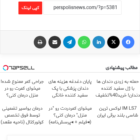
کپی لینک
فیس بوک
X
لینکدین
واتس آپ
تلگرام
اشتراک گذاری از طریق ایمیل
چاپ
مطالب پیشنهادی
حمله به زردی دندان ها
پایان دغدغه هزینه های
جراحی کمر ممنوع شده!
با ژل سفید کننده
دندان پزشکی با پک
میخوای کمرت رو در
دندان! خرید40%تخفیف
سفید کننده خانگی
منزل درمان کنی؟
((پرسش‌نامه))
IM LS7 لوکس ترین
میخوای کمردردت رو "در
درمان بواسیر تضمینی
شاسی بلند برقی ایران
منزل" درمان کنی؟
توسط فوق تخصص
(◂فیلم + ◂پرسش‌نامه)
کولورکتال (ناحیه مقعد)