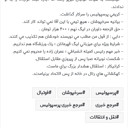
ندادند
.
كريمي پرسپوليس را سركار گذاشت
.
–
بيانيه سرخپوشان ، هيچ تيمي با اين آقا نمي تواند كار كند
.
–
حق الزحمه داوران در ليگ نهم ؛ ۴۰۰ هزار تومان
.
–
دايي : از قول من مطلب مي نويسند خودشان هم تكذيب مي كنند
.
–
شرايط ويژه براي ميزباني ليگ قهرمانان ؛‌ يك ورزشگاه هم نداريم
.
–
خبر مهم رئيس كميته انضباطي ؛ عمران زاده را محروم نمي كنيم
.
–
شكست نوبرانه صبا پس از پيروزي مقابل استقلال
.
–
كرانيكار : استقلال هشدار بزرگ براي ماست
.
–
كهكشاني هاي رئال در خانه از پس الاتحاد برنيامدند
.
–
پرسپولیس
سرخپوشان
فوتبال
مرجع خبری
مرجع خبری پرسپولیس
نقل و انتقالات