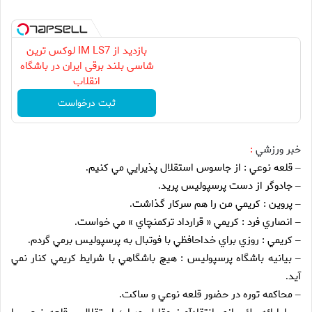
بازدید از IM LS7 لوکس ترین
شاسی بلند برقی ایران در باشگاه
انقلاب
ثبت درخواست
خبر ورزشي
:
قلعه نوعي : از جاسوس استقلال پذيرايي مي كنيم
.
–
جادوگر از دست پرسپوليس پريد
.
–
پروين : كريمي من را هم سركار گذاشت
.
–
انصاري فرد : كريمي « قرارداد تركمنچاي » مي خواست
.
–
كريمي : روزي براي خداحافظي با فوتبال به پرسپوليس برمي گردم
.
–
بيانيه باشگاه پرسپوليس : هيچ باشگاهي با شرايط كريمي كنار نمي
–
آيد
.
محاكمه توره در حضور قلعه نوعي و ساكت
.
–