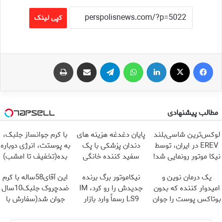
کپی لینک
فیس بوک
X
لینکدین
واتس آپ
تلگرام
اشتراک گذاری از طریق ایمیل
چاپ
مطالب پیشنهادی
لوکس‌ترین شاسی‌بلند
پایان دغدغه هزینه های
با کرم جوانساز جلبک،
EREV در ایران، توسط
دندان پزشکی با پک
به پوستت، انرژی دوباره
نیکا موتور رونمایی شد!
سفید کننده خانگی
بده(تخفیف تا امشب)
یک درمان نوین و
نیکاموتور برگ برنده
این آقای58ساله با کرم
امیدوار کننده که بدون
جدیدش را رو کرد، IM
ضدچروک جلبک10سال
بوتاکس پوست را جوان
LS9 رسماً وارد بازار
جوان شد(سفارش با
می کند
ایران شد
تخفیف)