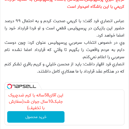
كريمي با اين باشگاه اميدوار است
عباس انصاري فرد گفت: با كريمي صحبت كردم و به احتمال ۹۹ درصد
حضور اين بازيكن در پرسپوليس قطعي است و او فردا قرارداد خود را
امضا خواهد كرد.
وي در خصوص انتخاب سرمربي پرسپوليس عنوان كرد: چون دوست
دارم به مردم واقعيت را بگويم تا وقتي كه قرارداد امضا نشده نام
سرمربي را اعلام نمي‌كنم.
انصاري فرد اظهار داشت: بايد از محسن خليلي و كريم باقري تشكر كنم
كه در هنگام عقد قرارداد با ما همكاري كامل داشتند.
این آقای58ساله با کرم ضدچروک
جلبک10سال جوان شد(سفارش
با تخفیف)
خرید محصول