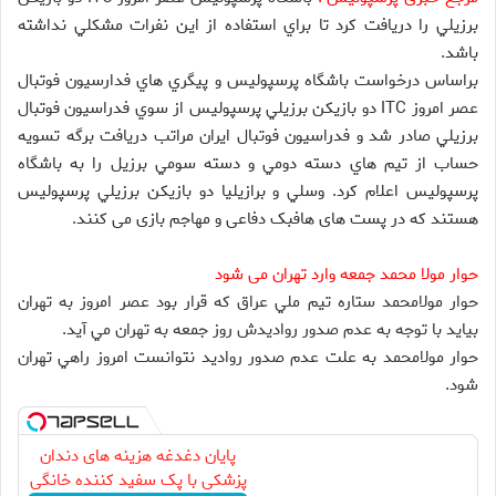
برزيلي را دريافت كرد تا براي استفاده از اين نفرات مشكلي نداشته
باشد.
براساس درخواست باشگاه پرسپوليس و پيگري هاي فدارسيون فوتبال
عصر امروز ITC دو بازيكن برزيلي پرسپوليس از سوي فدراسيون فوتبال
برزيلي صادر شد و فدراسيون فوتبال ايران مراتب دريافت برگه تسويه
حساب از تيم هاي دسته دومي و دسته سومي برزيل را به باشگاه
پرسپوليس اعلام كرد. وسلي و برازيليا دو بازيكن برزيلي پرسپوليس
هستند كه در پست های هافبک دفاعی و مهاجم بازی می کنند.
حوار مولا محمد جمعه وارد تهران می شود
حوار مولامحمد ستاره تيم ملي عراق كه قرار بود عصر امروز به تهران
بيايد با توجه به عدم صدور رواديدش روز جمعه به تهران مي آيد.
حوار مولامحمد به علت عدم صدور رواديد نتوانست امروز راهي تهران
شود.
پایان دغدغه هزینه های دندان
پزشکی با پک سفید کننده خانگی