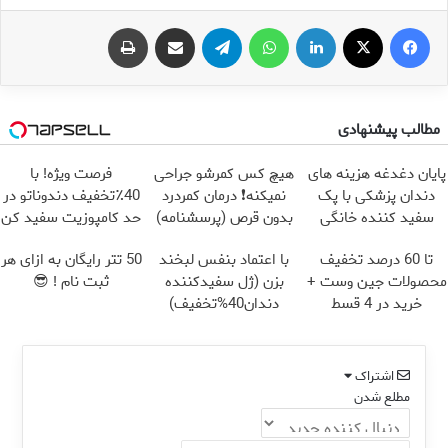
فیس بوک
X
لینکدین
واتس آپ
تلگرام
اشتراک گذاری از طریق ایمیل
چاپ
مطالب پیشنهادی
پایان دغدغه هزینه های
هیچ کس کمرشو جراحی
فرصت ویژه! با
دندان پزشکی با پک
نمیکنه❗ درمان کمردرد
40٪تخفیف دندوناتو در
سفید کننده خانگی
بدون قرص (پرسشنامه)
حد کامپوزیت سفید کن
تا 60 درصد تخفیف
با اعتماد بنفس لبخند
50 تتر رایگان به ازای هر
محصولات جین وست +
بزن (ژل سفیدکننده
ثبت نام ! 😎
خرید در 4 قسط
دندان40%تخفیف)
اشتراک
مطلع شدن