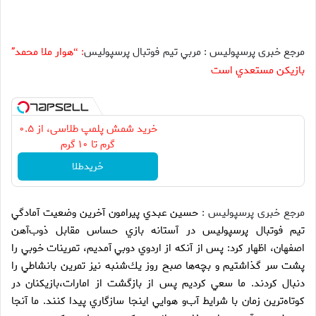
مرجع خبری پرسپولیس : مربي تيم فوتبال پرسپوليس
هوار ملا محمد”
: “
بازيكن مستعدي است
خرید شمش پلمپ طلاسی، از ۰.۵
گرم تا ۱۰ گرم
خریدطلا
مرجع خبری پرسپولیس :
حسين عبدي پيرامون آخرين وضعيت آمادگي
تيم فوتبال پرسپوليس در آستانه بازي حساس مقابل ذوب‌آهن
اصفهان، اظهار كرد: پس از آنكه از اردوي دوبي آمديم، تمرينات خوبي را
پشت سر گذاشتيم و بچه‌ها صبح روز يك‌شنبه نيز تمرين بانشاطي را
دنبال كردند. ما سعي كرديم پس از بازگشت از امارات،‌بازيكنان در
كوتاه‌ترين زمان با شرايط آب‌و هوايي اينجا سازگاري پيدا كنند. ما آنجا