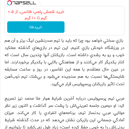
خرید شمش پلمپ طلاسی، از ۰.۵
گرم تا ۱۰ گرم
خریدطلا
بازي سختي خواهد بود چرا كه بايد با تيم صدرنشين ليگ برتر و آن هم
در ورزشگاه خودش بازي كنيم. اين تيم در بازي‌هاي گذشته عملكرد
خوب و رو به رشدي داشته است. بازيكنان آنها چندين سال است كه
كنار يكديگر كار مي‌كنند و از هماهنگي بالايي با يكديگر برخوردارند. اما
در عين حال معتقدم با همه اين تفاسير، در روز و ساعت مسابقه
شايستگي‌ها نسبت به هم سنجيده مي‌شود و بي‌شك تيم ذوب‌آهن
تحت تاثير بازيكنان پرسپوليس قرار مي‌گيرد
.
مربي تيم پرسپوليس درباره آخرين شرايط هوار ملا محمد نيز تصريح
كرد: او دومين جلسه تمريني‌اش را پشت سر گذاشت و اكنون زير نظر
مولايي مربي بدنساز تيم، برنامه‌هاي انفرادي را كار مي‌كند. ميزان
آمادگي جسماني اين بازيكن نشان مي‌دهد كه در مدت گذشته شرايط
بدني‌اش را به خوبي حفظ كرده است؛ زياد طول نمي‌كشد تا بتوانيم از