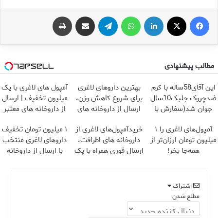
فیس بوک
X
لینکدین
واتس آپ
تلگرام
اشتراک گذاری از طریق ایمیل
چاپ
مطالب پیشنهادی
این آقای58ساله با کرم
بهترین داروهای لاغری
آمپول های لاغری با یک
ضدچروک جلبک10سال
برای شروع کاهش وزن،
میلیون تخفیف | ارسال
جوان شد(سفارش با
ارسال از داروخانه های
از داروخانه های معتبر
تخفیف)
نزدیکت!
آمپول‌های لاغری را ۱
خریدآمپول‌های لاغری از
۱ میلیون تومان تخفیف
میلیون تومان ارزان‌تر از
داروخانه های اطرافت،
داروهای لاغری منتخب
همه‌جا بخر!
ارسال فوری همراه با پک
با ارسال از داروخانه
یخ!
نزدیکت
اشتراک
مطلع شدن