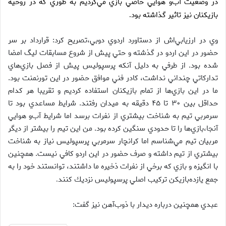
در وضعيت آب‌و هوايي خاصي بازي مي‌كرديم به طوري كه در روحيه
بازيكنان نيز تاثير گذاشته بود
.
وي در ارزيابي‌اش از دستاورد اردوي دوبي،‌تصريح كرد: قرارداد بر سر
حضور در اين اردو در گذشته و حتي پيش از شروع مسابقات ليگ امضا
شده بود. از طرفي به دليل آنكه پرسپوليس پيش از فصل بازي‌هاي
تداركاتي چنداني نداشت، كادر فني موافق حضور در اين تورنمنت بود.
ما در اين بازي‌ها از تمام بازيكنان استفاده كرديم و تقريبا هر كدام
حداقل بين ۳۰ تا ۴۵ دقيقه به ميدان رفتند. شرايط مساعدي بود تا
سرمربي تيم به شناخت بيشتري از نفرات برسد اما شرايط آب‌و هوايي
آنجا،‌بازي‌ها را تا حدودي سنگين كرده بود. من اين تيم را بيشتر از ديگر
مربيان تيم مي‌شناسم اما كرانچار سرمربي پرسپوليس نياز به شناخت
بيشتري از تيم داشته و صرف حضور در اين اردو كافي نيست. همچنين
با انگيزه و بازي كه برخي از نفرات ذخيره ما داشتند، توانستند خود را به
جمع يازده‌بازيكن تركيب اصلي پرسپوليس نزديك كنند
.
عبدي همچنين درباره ديدار با ذوب‌آهن نيز گفت: