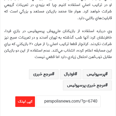
او در تركيب اصلي استفاده كنيم چرا كه بزودي در تمرينات گروهي
شركت خواهد كرد. هوار ملا محمد بازيكن مستعد و بزرگي است كه
قابليت‌هاي بالايي دارد
.
وي درباره استفاده از بازيكنان ملي‌پوش پرسپوليس در بازي فردا،
خاطرنشان كرد: آنها شب گذشته به تهران آمدند و در تمرينات صبح نيز
شركت نكردند. كرانچار قطعا تركيب اصلي را از ميان ۲۰ بازيكني كه براي
اين مسابقه اعلام كرده، انتخاب مي‌كند. عدم استفاده از اين دو بازيكن
مقابل ذوب‌آهن احتمال زيادي دارد اما قطعي نيست
پرسپولیس
فوتبال
مرجع خبری
مرجع خبری پرسپولیس
کپی لینک