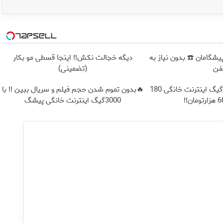
ت پیشگامان ☎️ بدون نیاز به
دیگه خجالت نکش‼️ اینجا قسطی مو بکار
فن
(تضمینی)
⏳فرصت محدود!! 3000گیگ اینترنت خانگی 180
🔥بدون تموم شدن حجم فیلم و سریال ببین !! با
3000گیگ اینترنت خانگی پیشگ