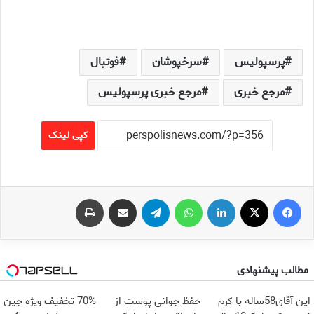
پرسپولیس
سرخپوشان
فوتبال
مرجع خبری
مرجع خبری پرسپولیس
کپی لینک
فیس بوک
X
لینکدین
واتس آپ
تلگرام
اشتراک گذاری از طریق ایمیل
چاپ
مطالب پیشنهادی
این آقای58ساله با کرم
حفظ جوانی پوست از
70% تخفیف ویژه جین