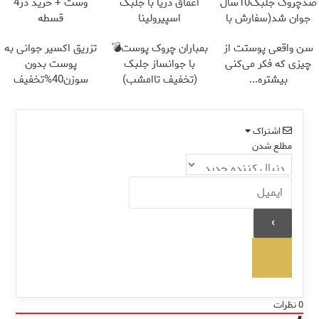
ضدچروک جلبک10سال
اعماق دریا با جلبک
وست + خرید در4
جوان شد(سفارش با
اسپیرولینا
قسطه
تخفیف)
سن واقعی پوستت از
بمباران چروک پوست💣
تزریق اکسیر جوانی به
چیزی که فکر می‌کنی
با جوانساز جلبک
پوست بدون
بیشتره...
(تخفیف تاامشب)
سوزن40%تخفیف
اشتراک
مطلع شدن
0
نظرات