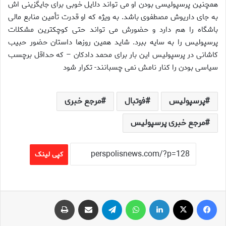
همچنين پرسپوليسى بودن او مى تواند دلايل خوبى براى جايگزينى اش
به جاى داريوش مصطفوى باشد. به ويژه كه او قدرت تأمين منابع مالى
باشگاه را هم دارد و حضورش مى تواند حتى كوچكترين مشكلات
پرسپوليس را به سايه ببرد. شايد همين روزها داستان حضور حبيب
كاشانى در پرسپوليس اين بار براى محمد دادكان – كه حداقل برچسب
سياسى بودن را كنار نامش نمى چسبانند- تكرار شود
پرسپولیس
فوتبال
مرجع خبری
مرجع خبری پرسپولیس
کپی لینک
فیس بوک
X
لینکدین
واتس آپ
تلگرام
اشتراک گذاری از طریق ایمیل
چاپ