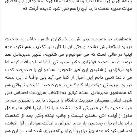
برنامه اى براى استعفا دارد و نه اينكه استعفاى دسته جمعى او و اعضاى
هيات مديره صحت دارد. اين را هم نمى شود ناديده گرفت كه
مصطفوى در مصاحبه ديروزش با خبرگزارى فارس حاضر به صحبت
درباره استعفايش نشده و حتى آن را تأييد يا تكذيب هم نكرد. همه
اينها در حالى است كه مى خوانيم و مى شنويم، تغيير مديرعامل صد
درصد شده و مجيد فرخزادى حكم سرپرستى باشگاه را دريافت كرده اما
خود فرخزادى از شنيدن اين خبر متعجب است و آن را صددرصد كذب
مى داند: «نمى دانم اين اخبار از كجا مى آيد ولى واقعاً تا اين لحظه
درباره سرپرستى موقت باشگاه كسى با من صحبت نكرده و تا وقتى هم
كه مصطفوى مديرعامل است، نيازى به انتخاب سرپرست احساس نمى
شود. ايشان همچنان مديريت باشگاه را برعهده دارند و تغييرى هم در
هيات مديره وكادر مديريتى انجام نشده.» با تمام اينها آقاى مديرعامل
هنوز از آينده اش مطمئن نيست و جالب اينكه وقتى بعد از شكست
برابر ملوان براى چندمين بار مورد اعتراض و اهانت هواداران قرار گرفت،
احساس كرد كه همه چيز براى رفتن او برنامه ريزى شده است و اين هم