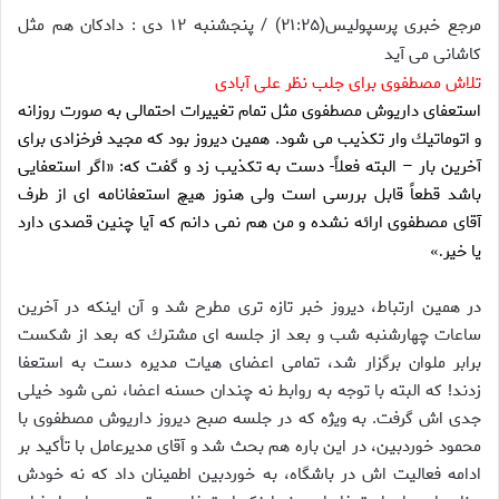
مرجع خبری پرسپولیس(۲۱:۲۵) / پنجشنبه ۱۲ دی : دادكان هم مثل
كاشانى مى آيد
تلاش مصطفوى براى جلب نظر على آبادى
استعفاى داريوش مصطفوى مثل تمام تغييرات احتمالى به صورت روزانه
و اتوماتيك وار تكذيب مى شود. همين ديروز بود كه مجيد فرخزادى براى
آخرين بار – البته فعلاً- دست به تكذيب زد و گفت كه: «اگر استعفايى
باشد قطعاً قابل بررسى است ولى هنوز هيچ استعفانامه اى از طرف
آقاى مصطفوى ارائه نشده و من هم نمى دانم كه آيا چنين قصدى دارد
يا خير
.»
در همين ارتباط، ديروز خبر تازه ترى مطرح شد و آن اينكه در آخرين
ساعات چهارشنبه شب و بعد از جلسه اى مشترك كه بعد از شكست
برابر ملوان برگزار شد، تمامى اعضاى هيات مديره دست به استعفا
زدند! كه البته با توجه به روابط نه چندان حسنه اعضا، نمى شود خيلى
جدى اش گرفت. به ويژه كه در جلسه صبح ديروز داريوش مصطفوى با
محمود خوردبين، در اين باره هم بحث شد و آقاى مديرعامل با تأكيد بر
ادامه فعاليت اش در باشگاه، به خوردبين اطمينان داد كه نه خودش