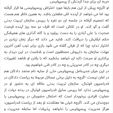
حربه اى براى جدا كردنش از پرسپوليس
.
او اگرچه پيش از اين هم بارها مورد اعتراض پرسپوليسى ها قرار گرفته
بود اما مى خواهد از آينده اش مطمئن باشد. به همين خاطر هم هست
كه تصميم گرفته در جلسه اى دو نفره با رييس سازمان تربيت بدنى
گفت و گو كند. او در تلاش است كه ظرف دو سه روز آينده فرصت
صحبت با على آبادى را به دست بياورد و با گله گذارى هاى هميشگى
حكم ابقايش را دريافت كند. شايد مى داند كه ديگر زمان زيادى در
اختيار ندارد چرا كه از طرفى گفته مى شود بازى برابر ذوب آهن آخرين
مهلت سازمان به داريوش مصطفوى است و شكست در اين ديدار به
بركنارى او سرعت تازه اى خواهد بخشيد كه با رفتن او شاهد تغييرات
ديگرى چه در كادر مديريتى و چه در كادر فنى خواهيم بود
.
در اين ميان مديرعامل پرسپوليس حتى از سايه نام محمد دادكان هم
در امان نيست. اگرچه به دليل برخى مسائل مربوط به رياست دادكان در
فدراسيون فوتبال، سازمان تربيت بدنى علاقه اى به حضور او در
پرسپوليس ندارد اما رييس سابق فدراسيون فوتبال در بدنه دولت از
حمايت افرادى برخوردار است كه احتمال حضورش در پرسپوليس را
دوچندان مى كند. اگرچه خيلى ها معتقدند او بعد از رياست فدراسيون،
هرگز مديريت پرسپوليس را نخواهد پذيرفت اما سابقه مديريت و