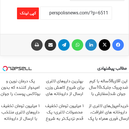
کپی لینک
فیس بوک
X
لینکدین
واتس آپ
تلگرام
اشتراک گذاری از طریق ایمیل
چاپ
مطالب پیشنهادی
این آقای58ساله با کرم
بهترین داروهای لاغری
یک درمان نوین و
ضدچروک جلبک10سال
برای شروع کاهش وزن،
امیدوار کننده که بدون
جوان شد(سفارش با
ارسال از داروخانه های
بوتاکس پوست را جوان
تخفیف)
نزدیکت!
می کند
خریدآمپول‌های لاغری از
۱ میلیون تومان تخفیف
۱ میلیون تومان تخفیف
داروخانه های اطرافت،
محصولات لاغری؛ یک
داروهای لاغری منتخب
ارسال فوری همراه با پک
قدم نزدیک‌تر به شروع
با ارسال از داروخانه
یخ!
کاهش وزن
نزدیکت