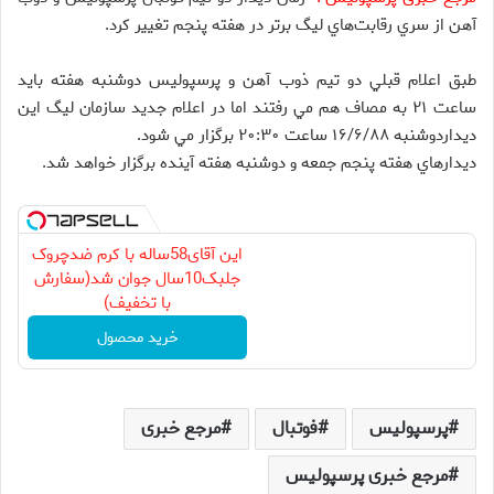
آهن از سري رقابت‌هاي ليگ برتر در هفته پنجم تغيير كرد.
طبق اعلام قبلي دو تيم ذوب آهن و پرسپوليس دوشنبه هفته بايد
ساعت ۲۱ به مصاف هم مي رفتند اما در اعلام جديد سازمان ليگ اين
ديداردوشنبه ۱۶/۶/۸۸ ساعت ۲۰:۳۰ برگزار مي شود.
ديدارهاي هفته پنجم جمعه و دوشنبه هفته آينده برگزار خواهد شد.
این آقای58ساله با کرم ضدچروک
جلبک10سال جوان شد(سفارش
با تخفیف)
خرید محصول
پرسپولیس
فوتبال
مرجع خبری
مرجع خبری پرسپولیس