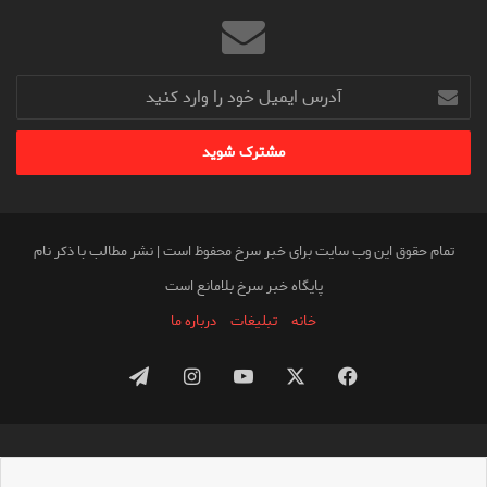
آدرس
ایمیل
خود
را
وارد
کنید
تمام حقوق این وب سایت برای خبر سرخ محفوظ است | نشر مطالب با ذکر نام
پایگاه خبر سرخ بلامانع است
خانه
تبلیغات
درباره ما
فیس
X
یوتیوب
اینستاگرام
تلگرام
بوک