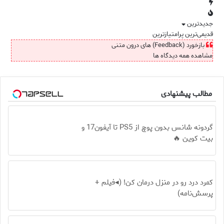
جدیدترین
قدیمی‌ترین
پرامتیازترین
بازخورد (Feedback) های درون متنی
مشاهده همه دیدگاه ها
مطالب پیشنهادی
گردونه شانس بدون پوچ از PS5 تا آیفون17 و
بیت کوین 🔥
کمرد درد رو در منزل درمان کن! (◂فیلم +
پرسش‌نامه)