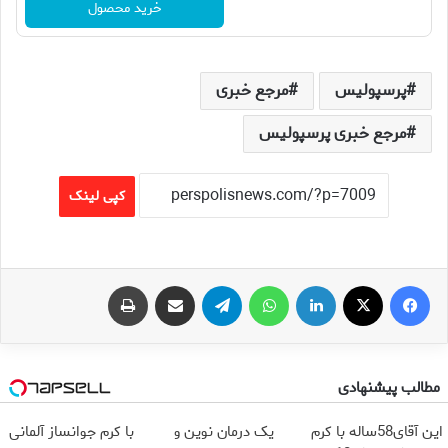
خرید محصول
پرسپولیس
مرجع خبری
مرجع خبری پرسپولیس
کپی لینک
فیس بوک
X
لینکدین
واتس آپ
تلگرام
اشتراک گذاری از طریق ایمیل
چاپ
مطالب پیشنهادی
این آقای58ساله با کرم
یک درمان نوین و
با کرم جوانساز آلمانی