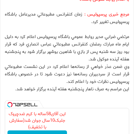
مرجع خبری پرسپولیس :
زمان كنفرانس مطبوعاتي مديرعامل باشگاه
پرسپوليس تغيير كرد.
مرتضي ضرابي مدير روابط عمومي باشگاه پرسپوليس اعلام كرد به دليل
ايام ماه مبارك رمضان كنفرانس مطبوعاتي عباس انصاري فرد كه قرار
بود روز سه شنبه پس از بازي با شاهين بوشهر برگزار شود به پنجشنبه
هفته آينده موكول شد.
وي ضمن عذر خواهي از رسانه‌ها اعلام كرد در اين نشست مطبوعاتي
قرار است از سردبيران رسانه‌ها نيز دعوت شود تا در خصوص باشگاه
پرسپوليس نظرات خود را اعلام كند.
اين مراسم به صرف ناهار پنجشنبه هفته آينده برگزار خواهد شد.
این آقای58ساله با کرم ضدچروک
جلبک10سال جوان شد(سفارش
با تخفیف)