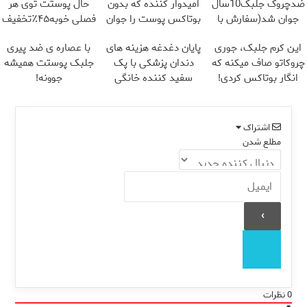
ضدچروک جلبک10سال
امیدوار کننده که بدون
حال پوستت توی هر
جوان شد(سفارش با
بوتاکس پوست را جوان
فصلی خوبه۴۵٪تخفیف
تخفیف)
می کند
این کرم جلبک، جوری
پایان دغدغه هزینه های
با عصاره ی ضد پیری
چروکاتو صاف میکنه که
دندان پزشکی با پک
جلبک پوستت همیشه
انگار بوتاکس کردی!
سفید کننده خانگی
جوونه!
(تخفیف ویژه)
اشتراک
مطلع شدن
0
نظرات