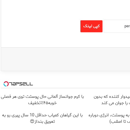
کپی لینک
یدوار کننده که بدون
با کرم جوانساز آلمانی حال پوستت توی هر فصلی
ا جوان می کند
خوبه۴۵٪تخفیف
به پوستت، انرژی دوباره
با این گیاهان کمیاب حداقل 10 سال پیری رو به
 تا امشب)
تعویق بنداز😍