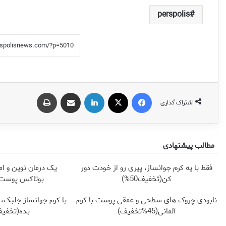
perspolis
فیس بوک
X
لینکدین
اشتراک گذاری از طریق ایمیل
چاپ
اشتراک گذاری
مطالب پیشنهادی
فقط با یه کرم جوانساز، پیری رو از خودت دور
یک درمان نوین و ام
کن(تخفیف50%)
بوتاکس پوست ر
نابودی چروک های سطحی و عمقی پوست با کرم
با کرم جوانساز جلبک، 
آلمانی(45%تخفیف)
بده(تخفیف