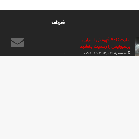
خبرنامه
سایت AFC قهرمانی آسیایی
پرسپولیس را رسمیت بخشید
سه‌شنبه ۱۶ مرداد ۱۴۰۳ - ۰۰:۰۱
آدرس
ایمیل
خود
افتخارات و رکوردهای منحصر به
را
فرد پرسپولیس
وارد
یکشنبه ۱ بهمن ۱۳۹۱ - ۲۲:۴۱
کنید
کامل ترین تاریخچه باشگاه
پرسپولیس
یکشنبه ۱ بهمن ۱۳۹۱ - ۲۱:۴۰
ق این وب سایت برای خبر سرخ محفوظ است | نشر مطالب با ذکر نام پایگاه خبر سرخ بلام