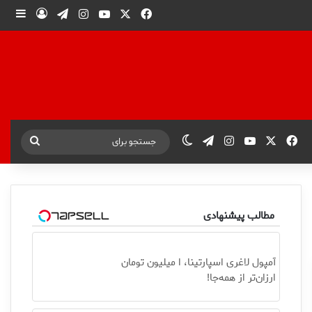
X
فیس بوک
یوتیوب
اینستاگرام
تلگرام
ورود
ساید
X
فیس بوک
یوتیوب
اینستاگرام
تلگرام
تغییر پوسته
جستجو
برای
مطالب پیشنهادی
آمپول لاغری اسپارتینا، ا میلیون تومان
ارزان‌تر از همه‌جا!