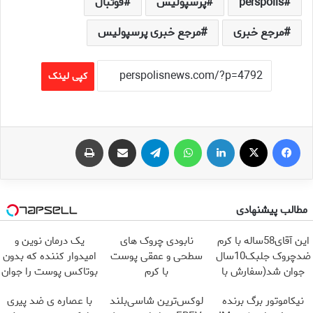
perspolis
پرسپولیس
فوتبال
مرجع خبری
مرجع خبری پرسپولیس
کپی لینک
فیس بوک
X
لینکدین
واتس آپ
تلگرام
اشتراک گذاری از طریق ایمیل
چاپ
مطالب پیشنهادی
این آقای58ساله با کرم
نابودی چروک های
یک درمان نوین و
ضدچروک جلبک10سال
سطحی و عمقی پوست
امیدوار کننده که بدون
جوان شد(سفارش با
با کرم
بوتاکس پوست را جوان
تخفیف)
آلمانی(45%تخفیف)
می کند
نیکاموتور برگ برنده
لوکس‌ترین شاسی‌بلند
با عصاره ی ضد پیری