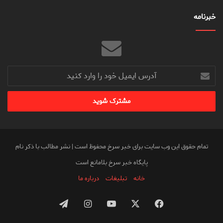
خبرنامه
آدرس
ایمیل
خود
را
وارد
کنید
تمام حقوق این وب سایت برای خبر سرخ محفوظ است | نشر مطالب با ذکر نام
پایگاه خبر سرخ بلامانع است
خانه
تبلیغات
درباره ما
فیس
X
یوتیوب
اینستاگرام
تلگرام