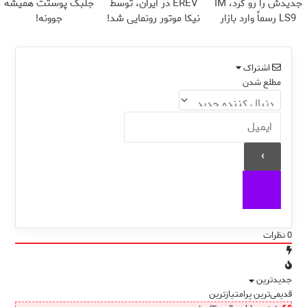
جدیدش را رو کرد، IM
EREV در ایران، توسط
جلبک پوستت همیشه
LS9 رسماً وارد بازار
نیکا موتور رونمایی شد!
جوونه!
ایران شد
اشتراک
مطلع شدن
0
نظرات
جدیدترین
قدیمی‌ترین
پرامتیازترین