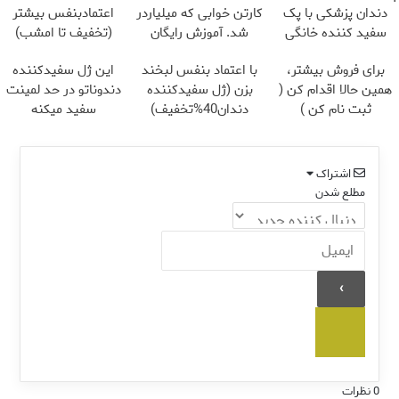
دندان پزشکی با پک
کارتن خوابی که میلیاردر
اعتمادبنفس بیشتر
سفید کننده خانگی
شد. آموزش رایگان
(تخفیف تا امشب)
برای فروش بیشتر،
با اعتماد بنفس لبخند
این ژل سفیدکننده
همین حالا اقدام کن (
بزن (ژل سفیدکننده
دندوناتو در حد لمینت
ثبت نام کن )
دندان40%تخفیف)
سفید میکنه
(40%تخفیف)
اشتراک
مطلع شدن
0
نظرات