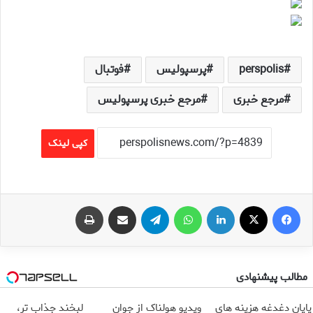
perspolis
پرسپولیس
فوتبال
مرجع خبری
مرجع خبری پرسپولیس
کپی لینک
فیس بوک
X
لینکدین
واتس آپ
تلگرام
اشتراک گذاری از طریق ایمیل
چاپ
مطالب پیشنهادی
پایان دغدغه هزینه های
ویدیو هولناک از جوان
لبخند جذاب تر،