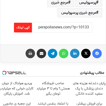
پرسپولیس
مرجع خبری
مرجع خبری پرسپولیس
کپی لینک
فیس بوک
X
لینکدین
واتس آپ
تلگرام
اشتراک گذاری از طریق ایمیل
چاپ
مطالب پیشنهادی
پایان دغدغه هزینه های
صاحب فروشگاه
ویدیو هولناک از جوان
دندان پزشکی با پک
هستی؟ وام تا ۳ میلیارد
کارتن خوابی که میلیاردر
سفید کننده خانگی
تومان بگیر
شد. آموزش رایگان
برای فروش بیشتر،
با اعتماد بنفس لبخند
این جعبه ی جادویی