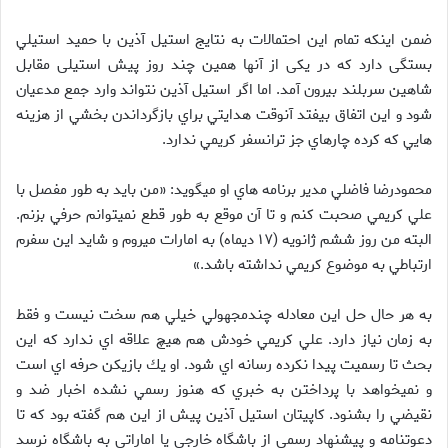
ضمن اينكه تمام اين احتمالات به نتايج استيل آذين با حميد استيلي
بستگی دارد که در یکی از آنها همین چند روز پیش استیلی مقابل
شاهین سربلند بیرون آمد. اما اگر استیل آذین نتواند وارد جمع مدعیان
شود و این اتفاق بيفتد آنوقت هدايتي براي بازگرداندن بخشي از هزينه
هايي كه كرده چارهاي جز ترانسفر كريمي ندارد.
محمودرضا فاضلي مدير برنامه هاي او ميگويد: «من بايد به طور مفصل با
علي كريمي صحبت كنم و تا آن موقع به طور قطع نميتوانم حرفي بزنم.
البته من روز ششم ژانويه (۱۷ ديماه) به امارات ميروم و شايد اين سفرم
ارتباطي به موضوع كريمي نداشته باشد.»
به هر حال حل اين معادله چندمجهولي خيلي هم سخت نيست و فقط
به زمان نياز دارد. علي كريمي خودش هم هيچ علاقه اي ندارد كه اين
بحث تا رسميت پيدا نكرده رسانه اي شود. او يك بازيكن حرفه اي است
و نميخواهد با پرداختن به خبري كه هنوز رسمي نشده اخبار ضد و
نقيضي را بشنود. كاپيتان استيل آذين پيش از اين هم گفته بود كه تا
دعوتنامه و پيشنهاد رسمي از باشگاه خارجي يا اماراتي به باشگاه نرسد