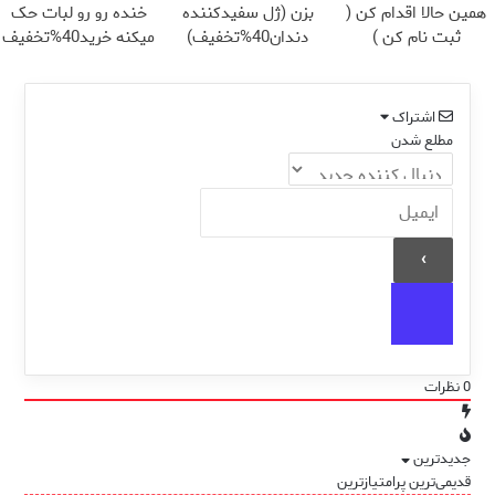
همین حالا اقدام کن (
بزن (ژل سفیدکننده
خنده رو رو لبات حک
ثبت نام کن )
دندان40%تخفیف)
میکنه خرید40%تخفیف
اشتراک
مطلع شدن
0
نظرات
جدیدترین
قدیمی‌ترین
پرامتیازترین