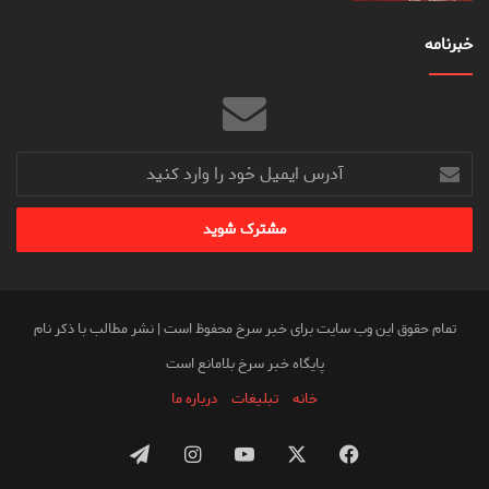
خبرنامه
آدرس
ایمیل
خود
را
وارد
کنید
تمام حقوق این وب سایت برای خبر سرخ محفوظ است | نشر مطالب با ذکر نام
پایگاه خبر سرخ بلامانع است
خانه
تبلیغات
درباره ما
فیس
X
یوتیوب
اینستاگرام
تلگرام