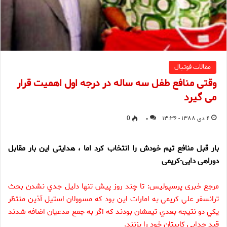
مقالات فوتبال
وقتی منافع طفل سه ساله در درجه اول اهمیت قرار
می گیرد
۴ دی ۱۳۸۸ - ۱۳:۳۶
۰
0
بار قبل منافع تیم خودش را انتخاب کرد اما ، هدایتی این بار مقابل
دوراهی دایی-کریمی
مرجع خبری پرسپولیس: تا چند روز پيش تنها دليل جدي نشدن بحث
ترانسفر علي كريمي به امارات اين بود كه مسوولان استيل آذين منتظر
يكي دو نتيجه بعدي تيمشان بودند كه اگر به جمع مدعيان اضافه شدند
قيد جدايي كاپيتان خود را بزنند.