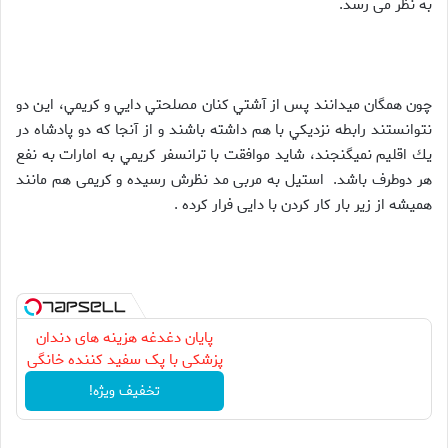
به نظر می رسد.
چون همگان ميدانند پس از آشتي كنان مصلحتي دايي و كريمي، اين دو
نتوانستند رابطه نزديكي با هم داشته باشند و از آنجا كه دو پادشاه در
يك اقليم نميگنجند، شايد موافقت با ترانسفر كريمي به امارات به نفع
هر دوطرف باشد. استیل به مربی مد نظرش رسیده و کریمی هم مانند
همیشه از زیر بار کار کردن با دایی فرار کرده .
پایان دغدغه هزینه های دندان
پزشکی با پک سفید کننده خانگی
تخفیف ویژه!