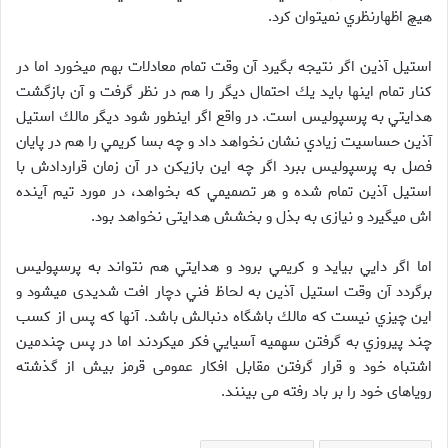
هيچ اظهارنظري نميتوان كرد.
استيل آذين اگر نتيجه بگيرد آن وقت تمام معادلات بهم ميخورد اما در
كنار تمام اينها بايد يك احتمال ديگر را هم در نظر گرفت و آن بازگشت
هدايتي به پرسپوليس است. در واقع اگر اينطور شود ديگر مالك استيل
آذين حساسيت زيادي نشان نخواهد داد و چه بسا كريمي را هم در پايان
فصل به پرسپوليس ببرد اگر چه اين بازيكن در آن زمان قراردادش با
استيل آذين تمام شده و هر تصميمي كه بخواهد، در مورد تيم آينده
اش ميگيرد و نیازی به بذل و بخشش هدایتی نخواهد بود.
اما اگر دايي بيايد و كريمي برود و هدايتي هم نتواند به پرسپوليس
برگردد آن وقت استيل آذين به لحاظ فني دچار افت شدیدی ميشود و
اين چيزي نيست كه مالك باشگاه دنبالش باشد. آنها كه پس از كسب
چند پيروزي به گرفتن سهميه آسيايي فكر ميكردند اما در پس چندمین
اشتباه خود و قرار گرفتن مقابل افکار عمومی قرمز بیش از گذشته
رویاهای خود را بر باد رفته می بینند.