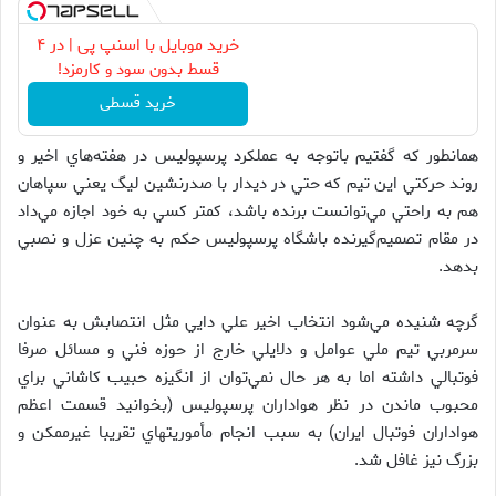
خرید موبایل با اسنپ پی | در ۴
قسط بدون سود و کارمزد!
خرید قسطی
همانطور كه گفتيم باتوجه به عملكرد پرسپوليس در هفته‌هاي اخير و
روند حركتي اين تيم كه حتي در ديدار با صدرنشين ليگ يعني سپاهان
هم به راحتي مي‌توانست برنده باشد، كمتر كسي به خود اجازه مي‌داد
در مقام تصميم‌گيرنده باشگاه پرسپوليس حكم به چنين عزل و نصبي
بدهد.
گرچه شنيده مي‌شود انتخاب اخير علي دايي مثل انتصابش به عنوان
سرمربي تيم ملي عوامل و دلايلي خارج از حوزه فني و مسائل صرفا
فوتبالي داشته اما به هر حال نمي‌توان از انگيزه حبيب كاشاني براي
محبوب ماندن در نظر هواداران پرسپوليس (بخوانيد قسمت اعظم
هواداران فوتبال ايران) به سبب انجام مأموريتهاي تقريبا غيرممكن و
بزرگ نيز غافل شد.