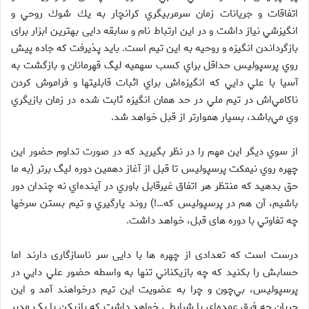
اتفاقات و جريانات زمان سرمربيگري كرانچار به يك شوك روحي و
انگيزشي نياز داشت و در اين ارتباط نام و سابقه‌ دایی بهترین ابزار برای
بازگرداندن‌ انگيزه و روحيه به این تیم است. بايد پذيرفت كه جاده پيش
روي پرسپوليس حداقل براي كسب سهميه ليگ قهرمانان و بازگشت به
آسيا با علي دايي كه انگيزه‌اش براي اثبات قابليتها و فراموش كردن
ناكامي‌اش در تيم ملي در حد همان انگيزه ثابت شده در زمان بازيگري
وي مي‌باشد، بسيار هموارتر از قبل خواهد شد.
از سوي ديگر اين مهم را در نظر بگيريد كه در صورت تداوم حضور اين
چهره روي نيمكت پرسپوليس تا قبل از آغاز دهمين دوره ليگ برتر (به ما
حق بدهيد كه منتظر هر اتفاق غيرقابل باوري در آينده‌اي نه چندان دور
باشيم، آن هم در پرسپوليس كه…!) روند يارگيري و تيم بستن سرخها
چه تفاوتي با دوره های قبل، خواهد داشت.
درست است که تعدادی از چهره ها با دایی سر ناسازگاری دارند اما
حسابش را بكنيد كه چه بازيكناني تنها به واسطه حضور علي دايي در
پرسپوليس، بي‌چون و چرا به عضويت اين تيم درخواهند آمد و اين
جريان چه فرق عمده‌اي با شرایطی خواهد داشت که بازیکن با یک مدیر