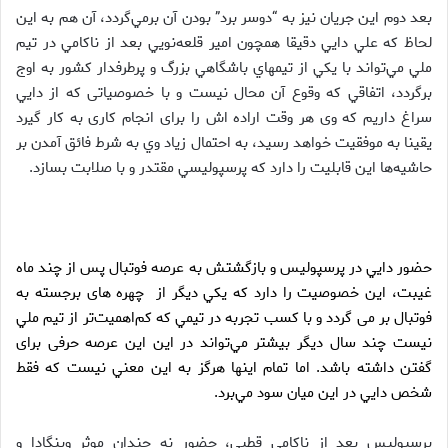
بعد دوم اين جريان نيز به “دوسر برد” بودن آن برمي‌گردد، آن هم به اين
لحاظ كه علي دايي دقيقا همچون امير قلعه‌نويي بعد از ناكامي در تيم
ملي مي‌تواند با يكي از تيمهاي باشگاهي بزرگ و پرطرفدار كشور به اوج
برگردد، اتفاقي كه وقوع آن محال نيست و با خصوصیاتی كه از دايي
سراغ داريم که وی هر وقت اراده اش را برای انجام کاری به کار گیرد
یقینا به موفقیت خواهد رسید، به احتمال زیاد وي به شرط فائق آمدن بر
حاشيه‌ها اين قابليت را دارد كه پرسپوليسي مقتدر و با صلابت بسازد.
حضور دايي در پرسپوليس و بازگشتش به عرصه فوتبال پس از چند ماه
غيبت، اين خصوصیت را دارد كه يكي دیگر از چهره های برجسته به
فوتبال بر می گردد و با كسب تجربه در تيمي كه كم‌اهميت‌تر از تيم ملي
نيست چند سال ديگر بیشتر مي‌تواند در این این عرصه حرفی برای
گفتن داشته باشد. اما تمام اينها هرگز به اين معني نيست كه فقط
شخص دايي در اين ميان سود مي‌برد.
پرسپوليس بعد از ناكامي قطبي، حضور نه چندان موثر وينگادا و