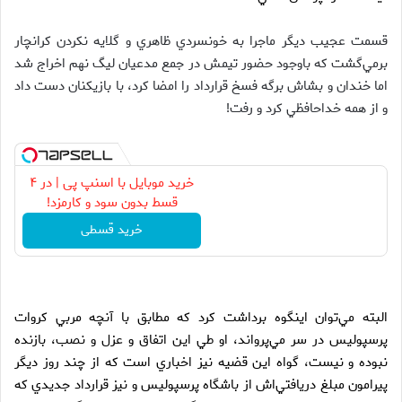
قسمت عجيب ديگر ماجرا به خونسردي ظاهري و گلايه نكردن كرانچار
برمي‌گشت كه باوجود حضور تيمش در جمع مدعيان ليگ نهم اخراج شد
اما خندان و بشاش برگه فسخ قرارداد را امضا کرد، با بازیکنان دست داد
و از همه خداحافظي كرد و رفت!
خرید موبایل با اسنپ پی | در ۴
قسط بدون سود و کارمزد!
خرید قسطی
البته مي‌توان اينگوه برداشت كرد كه مطابق با آنچه مربي كروات
پرسپوليس در سر مي‌پرواند، او طي اين اتفاق و عزل و نصب، بازنده
نبوده و نيست، گواه اين قضيه نيز اخباري است كه از چند روز ديگر
پيرامون مبلغ دريافتي‌اش از باشگاه پرسپوليس و نيز قرارداد جديدي كه