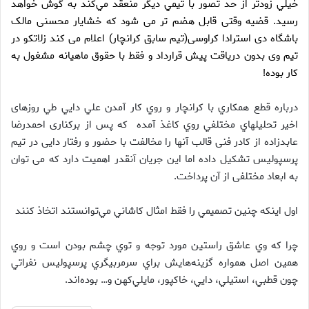
خيلي زودتر از حد تصور با تيمي ديگر منعقد مي‌كند به گوش خواهد
رسيد. قضیه وقتی قابل هضم تر می شود که خشایار محسنی مالک
باشگاه دی استرادا کراوسی(تیم سابق کرانچار) اعلام می کند زلاتکو در
تیم وی بدون دریاقت پیش قرارداد و فقط با حقوق ماهیانه مشغول به
کار بوده!
درباره قطع همكاري با كرانچار و روي كار آمدن علي دايي طي روزهای
اخير تحليلهاي مختلفي روي كاغذ آمده که پس از برکناری احمدرضا
عابدزاده از کادر فنی قالب آنها را مخالفت با حضور و رفتار دایی در تیم
پرسپولیس تشکیل داده اما اين جريان آنقدر اهميت دارد که می توان
به ابعاد مختلفی از آن پرداخت.
اول اينكه چنين تصميمي را فقط امثال كاشاني مي‌توانستند اتخاذ كنند
چرا كه وي عاشق راستين مورد توجه و توي چشم بودن است و روي
همين اصل همواره گزينه‌هايش براي سرمربيگري پرسپوليس نفراتي
چون قطبي، استيلي، دايي، خاكپور، مايلي‌كهن و… بوده‌اند.