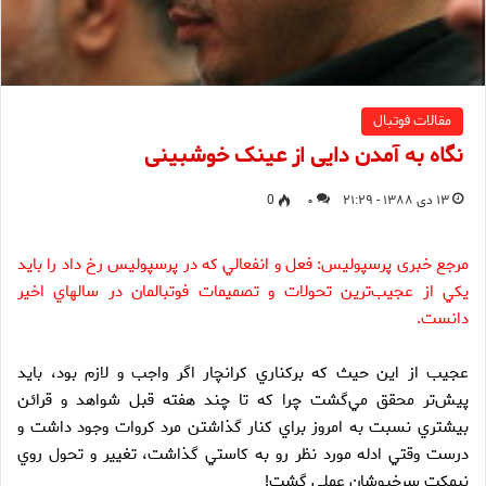
مقالات فوتبال
نگاه به آمدن دایی از عینک خوشبینی
۱۳ دی ۱۳۸۸ - ۲۱:۲۹
۰
0
مرجع خبری پرسپولیس: فعل و انفعالي كه در پرسپوليس رخ داد را بايد
يكي از عجيب‌ترين تحولات و تصميمات فوتبالمان در سالهاي اخير
دانست.
عجيب از اين حيث كه بركناري كرانچار اگر واجب و لازم بود، بايد
پيش‌تر محقق مي‌گشت چرا كه تا چند هفته قبل شواهد و قرائن
بيشتري نسبت به امروز براي كنار گذاشتن مرد كروات وجود داشت و
درست وقتي ادله مورد نظر رو به كاستي گذاشت، تغيير و تحول روي
نيمكت سرخپوشان عملي گشت!