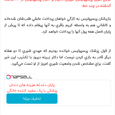
گذشته در چند خط:
بازيكنان پرسپوليس به تازگي خواهان پرداخت مابقي طلب‌شان شده‌اند
و كاشاني هم به واسطه كريم باقري به آنها پيغام داده كه تا پيش از
پايان فصل همه پول آنها را پرداخت خواهد كرد.
از قول پزشك پرسپوليس خوانده بوديم كه مهدي شيري تا دو هفته
ديگر قادر به بازي كردن نيست اما دكتر زرينه ديروز با تكذيب اين خبر
گفت، براي مشخص شدن وضعيت شيري امروز از او تست مي‌گيرد.
پایان دغدغه هزینه های دندان
پزشکی با پک سفید کننده خانگی
تخفیف ویژه!