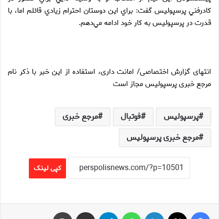
كادرفني پرسپوليس گفت: براي اين دوستان احترام زيادي قائلم اما، با
قدرت در پرسپوليس به كار خود ادامه مي‌دهم.
انتهای گزارش اختصاصی/ امانت داری، استفاده از این خبر با ذکر نام
مرجع خبری پرسپولیس مجاز است
پرسپولیس
فوتبال
مرجع خبری
مرجع خبری پرسپولیس
کپی لینک
فیس بوک
X
لینکدین
واتس آپ
تلگرام
اشتراک گذاری از طریق ایمیل
چاپ