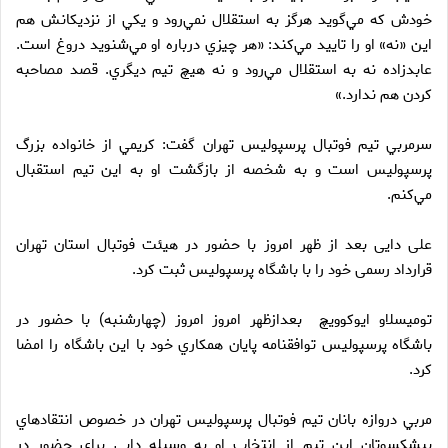
خودش كه مي‌گويد هرگز به استقلال نمي‌رود و يكي از نزديكانش هم
اين «نه» او را تاييد مي‌كند: «هر چيزي درباره او مي‌شنويد دروغ است.
عابدزاده نه به استقلال مي‌رود و نه هيچ تيم ديگري. قصد مصاحبه
كردن هم ندارد.»
سرمربي تيم فوتبال پرسپوليس تهران گفت: كريمي از خانواده بزرگ
پرسپوليس است و به شخصه از بازگشت او به اين تيم استقبال
مي‌كنم.
علی دایی بعد از ظهر امروز با حضور در هیئت فوتبال استان تهران
قرارداد رسمی خود را با باشگاه پرسپولیس ثبت کرد.
توميسلاو ايوكوويچ بعدازظهر امروز امروز (چهارشنبه) با حضور در
باشگاه پرسپوليس توافقنامه پايان همكاري خود با اين باشگاه را امضا
كرد.
مربي دروازه بانان تيم فوتبال پرسپوليس تهران در خصوص انتقادهاي
پيشكسوتان اين تيم از انتخاب او به وسيله دايي براي حضور در