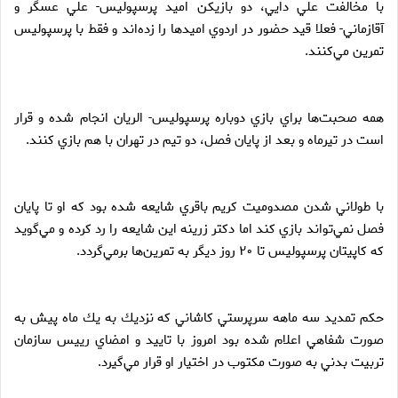
با مخالفت علي دايي، دو بازيكن اميد پرسپوليس- علي عسگر و
آقازماني- فعلا قيد حضور در اردوي اميدها را زده‌اند و فقط با پرسپوليس
تمرين مي‌كنند.
همه صحبت‌ها براي بازي دوباره پرسپوليس- الريان انجام شده و قرار
است در تيرماه و بعد از پايان فصل، دو تيم در تهران با هم بازي كنند.
با طولاني شدن مصدوميت كريم باقري شايعه شده بود كه او تا پايان
فصل نمي‌تواند بازي كند اما دكتر زرينه اين شايعه را رد كرده و مي‌گويد
كه كاپيتان پرسپوليس تا ۲۰ روز ديگر به تمرين‌ها برمي‌گردد.
حكم تمديد سه ماهه سرپرستي كاشاني كه نزديك به يك ماه پيش به
صورت شفاهي اعلام شده بود امروز با تاييد و امضاي رييس سازمان
تربيت بدني به صورت مكتوب در اختيار او قرار مي‌گيرد.