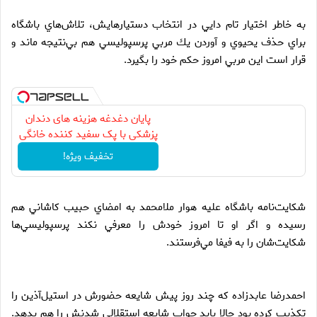
به خاطر اختيار تام دايي در انتخاب دستيارهايش، تلاش‌هاي باشگاه
براي حذف يحيوي و آوردن يك مربي پرسپوليسي هم بي‌نتيجه ماند و
قرار است اين مربي امروز حكم خود را بگيرد.
پایان دغدغه هزینه های دندان
پزشکی با پک سفید کننده خانگی
تخفیف ویژه!
شكايت‌نامه باشگاه عليه هوار ملامحمد به امضاي حبيب كاشاني هم
رسيده و اگر او تا امروز خودش را معرفي نكند پرسپوليسي‌ها
شكايت‌شان را به فيفا مي‌فرستند.
احمدرضا عابدزاده كه چند روز پيش شايعه حضورش در استيل‌آذين را
تكذيب كرده بود حالا بايد جواب شايعه استقلالي شدنش را هم بدهد.