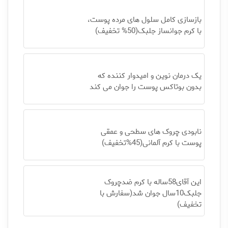
بازسازی کامل سلول های مرده پوست،
با کرم جوانساز جلبک(50% تخفیف)
یک درمان نوین و امیدوار کننده که
بدون بوتاکس پوست را جوان می کند
نابودی چروک های سطحی و عمقی
پوست با کرم آلمانی(45%تخفیف)
این آقای58ساله با کرم ضدچروک
جلبک10سال جوان شد(سفارش با
تخفیف)