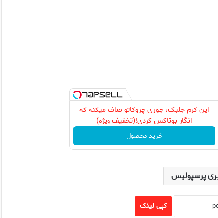
این کرم جلبک، جوری چروکاتو صاف میکنه که
انگار بوتاکس کردی!(تخفیف ویژه)
خرید محصول
ری پرسپولیس
کپی لینک