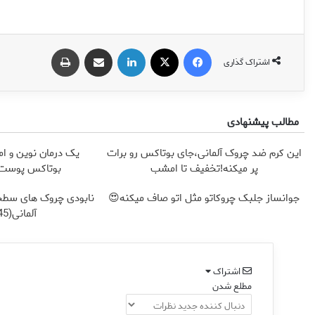
فیس بوک
X
لینکدین
اشتراک گذاری از طریق ایمیل
چاپ
اشتراک گذاری
مطالب پیشنهادی
این کرم ضد چروک آلمانی،جای بوتاکس رو برات
یک درمان نوین و ام
پر میکنه!تخفیف تا امشب
بوتاکس پوست ر
جوانساز جلبک چروکاتو مثل اتو صاف میکنه😍
نابودی چروک های سطح
آلمانی(45%تخفیف)
اشتراک
مطلع شدن