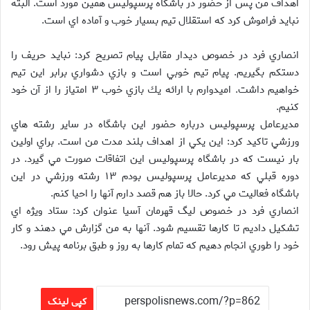
اهداف من پس از حضور در باشگاه پرسپوليس همين مورد است. البته
نبايد فراموش كرد كه استقلال تيم بسيار خوب و آماده اي است.
انصاري فرد در خصوص ديدار مقابل پيام تصريح كرد: نبايد حريف را
دستكم بگيريم. پيام تيم خوبي است و بازي دشواري برابر اين تيم
خواهيم داشت. اميدوارم با ارائه يك بازي خوب ۳ امتياز را از آن خود
كنيم.
مديرعامل پرسپوليس درباره حضور اين باشگاه در ساير رشته هاي
ورزشي تاكيد كرد: اين يكي از اهداف بلند مدت من است. براي اولين
بار نيست كه در باشگاه پرسپوليس اين اتفاقات صورت مي گيرد. در
دوره قبلي كه مديرعامل پرسپوليس بودم ۱۳ رشته ورزشي در اين
باشگاه فعاليت مي كرد. حالا باز هم قصد دارم آنها را احيا كنم.
انصاري فرد در خصوص ليگ قهرمان آسيا عنوان كرد: ستاد ويژه اي
تشكيل داديم تا كارها تقسيم شود. آنها به من گزارش مي دهند و كار
خود را طوري انجام دهيم كه تمام كارها به روز و طبق برنامه پيش رود.
کپی لینک