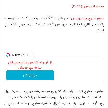
جمعه ۱۱ بهمن :(۱۲:۴۲)
مرجع خبري پرسپوليس:
مديرعامل باشگاه پرسپوليس گفت: با توجه به
پتانسيل بالاي بازيكنان پرسپوليس شكست استقلال در دربي ۶۶ قطعي
است
از گردونه شانس طلای دیجیتال
ببر🔥 بچرخونش
بچرخونش
عباس انصاري فرد اظهار داشت: براي من هميشه دربي حساسيت ويژه
داشته است. ما اين پتانسيل را داريم كه استقلال را شكست دهيم.
وي افزود: با اين حرف ها به دنبال حاشيه سازي نيستم اما يكي از