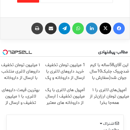
فیس بوک
X
لینکدین
واتس آپ
تلگرام
اشتراک گذاری از طریق ایمیل
چاپ
مطالب پیشنهادی
این آقای58ساله با کرم
1 میلیون تومان تخفیف
۱ میلیون تومان تخفیف
ضدچروک جلبک10سال
خرید داروهای لاغری با
داروهای لاغری منتخب
جوان شد(سفارش با
ارسال از داروخانه و پک
با ارسال از داروخانه
تخفیف)
یخ!
نزدیکت
آمپول‌های لاغری را ۱
آمپول های لاغری با یک
بهترین قیمت داروهای
میلیون تومان ارزان‌تر از
میلیون تخفیف | ارسال
لاغری، با ۱ میلیون
همه‌جا بخر!
از داروخانه های معتبر
تخفیف و ارسال از
داروخانه‌
اشتراک
مطلع شدن