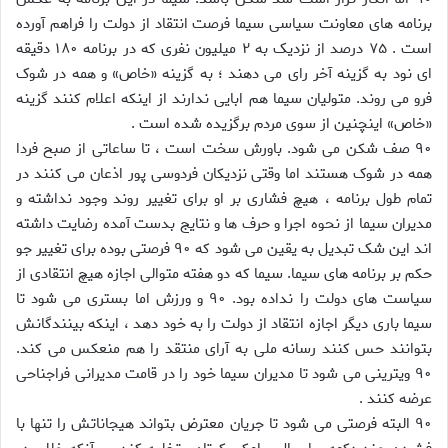
برنامه های معاونت سیاسی سیما فرصت انتقاد از دولت را فراهم آورده
است . ۷۵ درصد از نزدیک به ۲ میلیون نفری که در برنامه ۱۸۰ دقیقه
ای نود به گزینه آخر رای می دهند ؛ به گزینه «خاص» و همه در شوک
فرو می روند. متولیان سیما هم ابایی ندارند از اینکه اعلام کنند گزینه
«خاص» اینچنین از سوی مردم برگزیده شده است .
۹۰ صف شکن می شود. باورش سخت است ، تا ساعاتی از صبح فردا
همه در شوک هستند اما وقتی نزدیکان فردوسی پور اذعان می کنند در
تمام طول برنامه ، هیچ فشاری بر او برای تغییر روند وجود نداشته و
مدیران سیما از نحوه اجرا و حرف ها و نتایج بدست آمده رضایت داشته
اند این شک تبدیل به یقین می شود که ۹۰ فرصتی بوده برای تغییر جو
حکم بر برنامه های سیما. سیما که دو هفته متوالی اجازه هیچ انتقادی از
سیاست های دولت را نداده بود. ۹۰ و ورزش اما بستری می شود تا
سیما باری دیگر اجازه انتقاد از دولت را به خود دهد ، اینکه بینندگانش
بتوانند حس کنند رسانه ملی به آرای منتقد را هم منعکس می کند.
۹۰ ویترینی می شود تا مدیران سیما خود را در قامت مدیرانی فراجناحی
عرضه کنند .
۹۰ البته فرصتی می شود تا جریان معترض بتواند هیجاناتش را تنها با