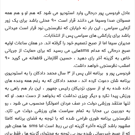
عادل فردوسی پور درحالی وارد استودیو می شود که هم او و هم همه
مسولان صدا وسیما می دانند قرار است ۹۰ محلی باشد برای یک زور
آزمایی سیاسی . این بار نه خیابان که نظرسنجی نود قرار است میدانی
باشد برای یارکشی های سیاسی پس از انتخابات.
مدیران سیما اما از صبح تصمیم خود را گرفته اند. در همان ساعات اولیه
صبح درحالی که مدام smsهایی می رسید که برای حمایت از جریانی
خاص به گزینه آخر رای دهید ، حسین آقازمانی قاطعانه می گوید ۹۰
امشب نظرسنجی خواهد داشت.
فردوسی پور و برنامه اش پس از ۳ سال محمد دادکان را به استودیوی
برنامه شان دعوت کرده اند ، محمد دادکان که به رغم همه وعده های
داده شده به او از سوی نزدیکان رئیس جمهور ، این بار هم راهی به
ورزش پیدا نکرد و دیگر چیزی نداشت که بخواهد از دست دهد. او که
تنها منتقد ورزشی دولت در صف مردان اصولگرا محسوب می شود ، رو
به دوربین بی محابا به تمام سیاست های ورزشی دولت می تازد.
نظرسنجی برنامه طوری طراحی شده که با توجه به فضای برنامه کاملا
مشهود باشد گزینه «آخر» گزینه ای بی ربط است اما sms ها همان طور
که از صبح خبررسانی شده بود بی توجه به محتوای گزینه ها ، فقط برای