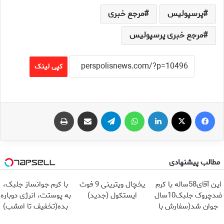
پرسپولیس
مرجع خبری
مرجع خبری پرسپولیس
کپی لینک
فیس بوک
X
لینکدین
واتس آپ
تلگرام
اشتراک گذاری از طریق ایمیل
چاپ
مطالب پیشنهادی
این آقای58ساله با کرم
یخچال ویترینی 9 فوت
با کرم جوانساز جلبک،
ضدچروک جلبک10سال
ایستکول (جدید)
به پوستت، انرژی دوباره
جوان شد(سفارش با
بده(تخفیف تا امشب)
تخفیف)