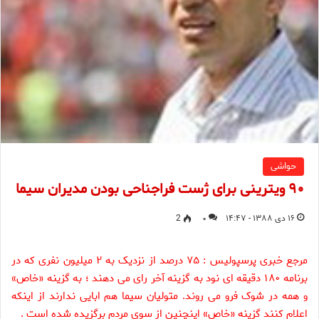
حواشی
۹۰ ویترینی برای ژست فراجناحی بودن مدیران سیما
۱۶ دی ۱۳۸۸ - ۱۴:۴۷
۰
2
مرجع خبری پرسپولیس : ۷۵ درصد از نزدیک به ۲ میلیون نفری که در
برنامه ۱۸۰ دقیقه ای نود به گزینه آخر رای می دهند ؛ به گزینه «خاص»
و همه در شوک فرو می روند. متولیان سیما هم ابایی ندارند از اینکه
اعلام کنند گزینه «خاص» اینچنین از سوی مردم برگزیده شده است .