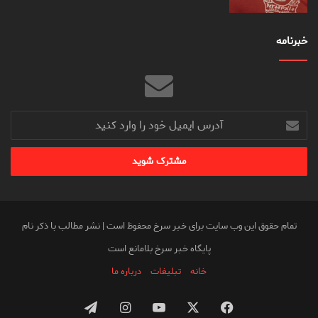
خبرنامه
آدرس
ایمیل
خود
را
وارد
کنید
تمام حقوق این وب سایت برای خبر سرخ محفوظ است | نشر مطالب با ذکر نام
پایگاه خبر سرخ بلامانع است
خانه
تبلیغات
درباره ما
فیس
X
یوتیوب
اینستاگرام
تلگرام