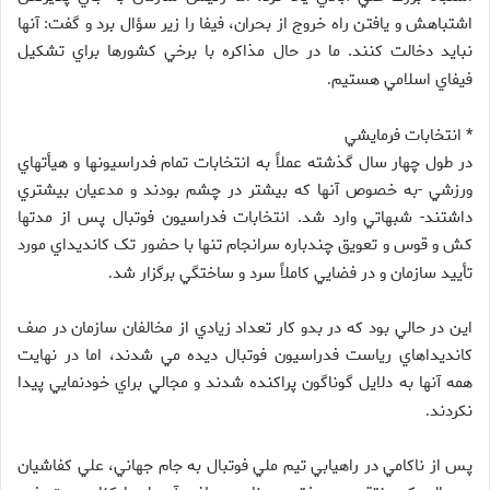
اشتباهش و يافتن راه خروج از بحران، فيفا را زير سؤال برد و گفت: آنها
نبايد دخالت کنند. ما در حال مذاکره با برخي کشورها براي تشکيل
فيفاي اسلامي هستيم
.
* انتخابات فرمايشي
در طول چهار سال گذشته عملاً به انتخابات تمام فدراسيونها و هيأتهاي
ورزشي -به خصوص آنها که بيشتر در چشم بودند و مدعيان بيشتري
داشتند- شبهاتي وارد شد. انتخابات فدراسيون فوتبال پس از مدتها
کش و قوس و تعويق چندباره سرانجام تنها با حضور تک کانديداي مورد
تأييد سازمان و در فضايي کاملاً سرد و ساختگي برگزار شد
.
اين در حالي بود که در بدو کار تعداد زيادي از مخالفان سازمان در صف
کانديداهاي رياست فدراسيون فوتبال ديده مي شدند، اما در نهايت
همه آنها به دلايل گوناگون پراکنده شدند و مجالي براي خودنمايي پيدا
نکردند
.
پس از ناکامي در راهيابي تيم ملي فوتبال به جام جهاني، علي کفاشيان