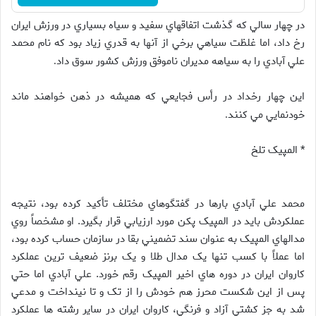
در چهار سالي که گذشت اتفاقهاي سفيد و سياه بسياري در ورزش ايران
رخ داد، اما غلظت سياهي برخي از آنها به قدري زياد بود که نام محمد
علي آبادي را به سياهه مديران ناموفق ورزش کشور سوق داد
.
اين چهار رخداد در رأس فجايعي که هميشه در ذهن خواهند ماند
خودنمايي مي کنند
.
* المپيک تلخ
محمد علي آبادي بارها در گفتگوهاي مختلف تأکيد کرده بود، نتيجه
عملکردش بايد در المپيک پکن مورد ارزيابي قرار بگيرد. او مشخصاً روي
مدالهاي المپيک به عنوان سند تضميني بقا در سازمان حساب کرده بود،
اما عملاً با کسب تنها يک مدال طلا و يک برنز ضعيف ترين عملکرد
کاروان ايران در دوره هاي اخير المپيک رقم خورد. علي آبادي اما حتي
پس از اين شکست محرز هم خودش را از تک و تا نينداخت و مدعي
شد به جز کشتي آزاد و فرنگي، کاروان ايران در ساير رشته ها عملکرد