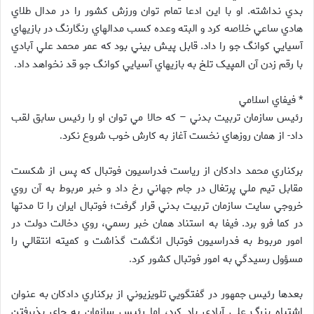
بدي نداشته. او با اين ادعا تمام توان ورزش کشور را در مدال طلاي
هادي ساعي خلاصه کرد و البته وعده کسب مدالهاي رنگارنگ در بازيهاي
آسيايي کوانگ جو را داد. قابل پيش بيني بود که عمر محمد علي آبادي
با رقم زدن آن المپيک تلخ به بازيهاي آسيايي کوانگ جو قد نخواهد داد
.
* فيفاي اسلامي
رئيس سازمان تربيت بدني – که حالا مي توان او را رئيس سابق لقب
داد- از همان روزهاي نخست آغاز به کارش خوب شروع نکرد
.
برکناري محمد دادکان از رياست فدراسيون فوتبال که پس از شکست
مقابل تيم ملي پرتغال در جام جهاني رخ داد و خبر مربوط به آن روي
خروجي سايت سازمان تربيت بدني قرار گرفت؛ فوتبال ايران را تا مدتها
در کما فرو برد. فيفا به استناد همان خبر رسمي، روي دخالت دولت در
امور مربوط به فدراسيون فوتبال انگشت گذاشت و کميته انتقالي را
مسؤول رسيدگي به امور فوتبال کشور کرد
.
بعدها رئيس جمهور در گفتگويي تلويزيوني از برکناري دادکان به عنوان
اشتباه بزرگ علي آبادي ياد کرد، اما رئيس سازمان به جاي پذيرفتن