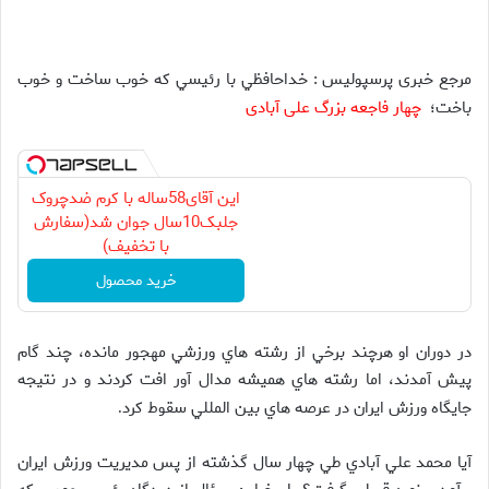
مرجع خبری پرسپولیس : خداحافظي با رئيسي که خوب ساخت و خوب
باخت؛
چهار فاجعه بزرگ علی آبادی
این آقای58ساله با کرم ضدچروک
جلبک10سال جوان شد(سفارش
با تخفیف)
خرید محصول
در دوران او هرچند برخي از رشته هاي ورزشي مهجور مانده، چند گام
پيش آمدند، اما رشته هاي هميشه مدال آور افت کردند و در نتيجه
جايگاه ورزش ايران در عرصه هاي بين المللي سقوط کرد
.
آيا محمد علي آبادي طي چهار سال گذشته از پس مديريت ورزش ايران