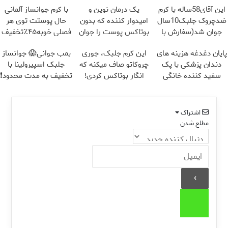
این آقای58ساله با کرم
یک درمان نوین و
با کرم جوانساز آلمانی
ضدچروک جلبک10سال
امیدوار کننده که بدون
حال پوستت توی هر
جوان شد(سفارش با
بوتاکس پوست را جوان
فصلی خوبه۴۵٪تخفیف
تخفیف)
می کند
پایان دغدغه هزینه های
این کرم جلبک، جوری
بمب جوانی😱 جوانساز
دندان پزشکی با پک
چروکاتو صاف میکنه که
جلبک اسپیرولینا با
سفید کننده خانگی
انگار بوتاکس کردی!
تخفیف به مدت محدود❗
(تخفیف ویژه)
اشتراک
مطلع شدن