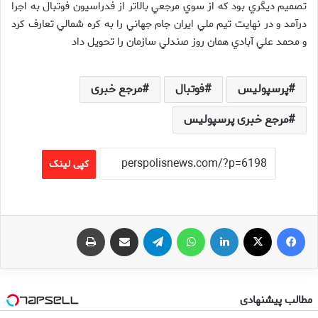
تصميم ديگري بود که از سوي مرجعي بالاتر از فدراسيون فوتبال به اجرا
درآمد و در نهايت تيم ملي ايران جام جهاني را به کره شمالي تعارف کرد
و محمد علي آبادي همان روز صندلي سازمان را تحويل داد
پرسپولیس
فوتبال
مرجع خبری
مرجع خبری پرسپولیس
کپی لینک
فیس بوک
X
لینکدین
واتس آپ
تلگرام
اشتراک گذاری از طریق ایمیل
چاپ
مطالب پیشنهادی