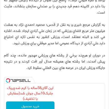
برآمد و نمره قبولي گرفت؟ پاسخ اين سؤال از ديدگاه رئيس جمهور که
بنا دارد در کابينه دهم فرد جديدي را بر صندلي سازمان بنشاند، مثبت
است
.
به گزارش مرجع خبری و به نقل از قدس؛ محمود احمدي نژاد به هشت
ميليون متر مربع فضاي ورزشي که در زمان علي آبادي ايجاد شده، اشاره
مي کند و البته معتقد است، ورزش کشور به نفس تازه اي احتياج
دارد.علي آبادي از ديدگاه عمومي اما مدير موفقي براي ورزش نبود
.
در دوران او هرچند برخي از رشته هاي ورزشي مهجور مانده، چند گام
پيش آمدند، اما رشته هاي هميشه مدال آور افت کردند و در نتيجه
جايگاه ورزش ايران در عرصه هاي بين المللي سقوط کرد
.
این آقای58ساله با کرم ضدچروک
جلبک10سال جوان شد(سفارش
با تخفیف)
خرید محصول