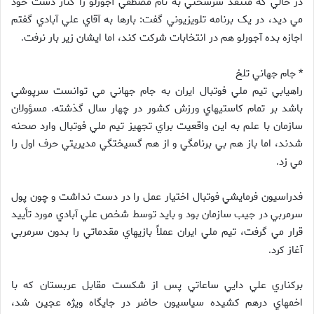
در حالي که منتقد سرسختي به نام مصطفي آجورلو را کنار دست خود
مي ديد، در يک برنامه تلويزيوني گفت: بارها به آقاي علي آبادي گفتم
اجازه بده آجورلو هم در انتخابات شرکت کند، اما ايشان زير بار نرفت
.
* جام جهاني تلخ
راهيابي تيم ملي فوتبال ايران به جام جهاني مي توانست سرپوشي
باشد بر تمام کاستيهاي ورزش کشور در چهار سال گذشته. مسؤولان
سازمان با علم به اين واقعيت براي تجهيز تيم ملي فوتبال وارد صحنه
شدند، اما باز هم بي برنامگي و از هم گسيختگي مديريتي حرف اول را
مي زد
.
فدراسيون فرمايشي فوتبال اختيار عمل را در دست نداشت و چون پول
سرمربي در جيب سازمان بود و بايد توسط شخص علي آبادي مورد تأييد
قرار مي گرفت، تيم ملي ايران عملاً بازيهاي مقدماتي را بدون سرمربي
آغاز کرد
.
برکناري علي دايي ساعاتي پس از شکست مقابل عربستان که با
اخمهاي درهم کشيده سياسيون حاضر در جايگاه ويژه عجين شد،